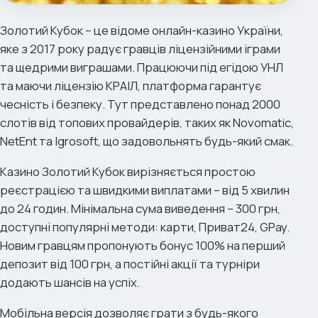
Золотий Кубок – це відоме онлайн-казино України,
яке з 2017 року радує гравців ліцензійними іграми
та щедрими виграшами. Працюючи під егідою УНЛ
та маючи ліцензію КРАІЛ, платформа гарантує
чесність і безпеку. Тут представлено понад 2000
слотів від топових провайдерів, таких як Novomatic,
NetEnt та Igrosoft, що задовольнять будь-який смак.
Казино Золотий Кубок вирізняється простою
реєстрацією та швидкими виплатами – від 5 хвилин
до 24 годин. Мінімальна сума виведення – 300 грн,
доступні популярні методи: карти, Приват24, GPay.
Новим гравцям пропонують бонус 100% на перший
депозит від 100 грн, а постійні акції та турніри
додають шансів на успіх.
Мобільна версія дозволяє грати з будь-якого