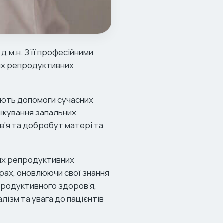
.м.н. З її професійними
них репродуктивних
бують допомоги сучасних
лікування запальних
в’я та добробут матері та
них репродуктивних
рах, оновлюючи свої знання
епродуктивного здоров’я,
лізм та увага до пацієнтів