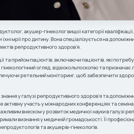
толог, акушер-гінеколог вищої категорії кваліфікації, д
 їхні мрії про дитину. Вона спеціалізується на допоміж
пектів репродуктивного здоров’я.
ї та прийом пацієнтів, включаючи пацієнтів, які потре
гінекологічний огляд, відеокольпоскопію та призначає 
зпечуючи ретельний моніторинг, щоб забезпечити здоро
 знання у галузі репродуктивного здоров’я та допоміж
е активну участь у міжнародних конференціях та семіна
є важливим внеском у розвиток медичної науки в галузі р
тримали визнання у медичній громадськості. Її професіона
репродуктологів та акушерів-гінекологів.