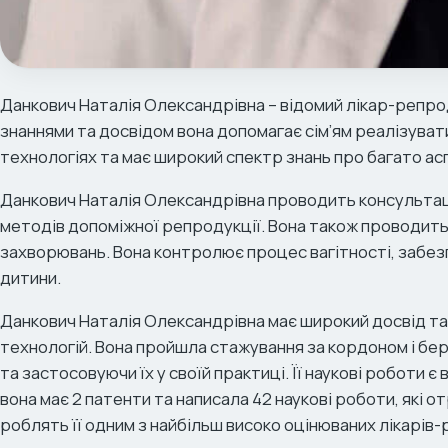
Данкович Наталія Олександрівна – відомий лікар-репродук
знаннями та досвідом вона допомагає сім’ям реалізувати
технологіях та має широкий спектр знань про багато ас
Данкович Наталія Олександрівна проводить консультаці
методів допоміжної репродукції. Вона також проводить 
захворювань. Вона контролює процес вагітності, забе
дитини.
Данкович Наталія Олександрівна має широкий досвід та
технологій. Вона пройшла стажування за кордоном і бер
та застосовуючи їх у своїй практиці. Її наукові роботи 
вона має 2 патенти та написала 42 наукові роботи, які о
роблять її одним з найбільш високо оцінюваних лікарів-