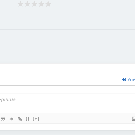
Уві
{}
[+]